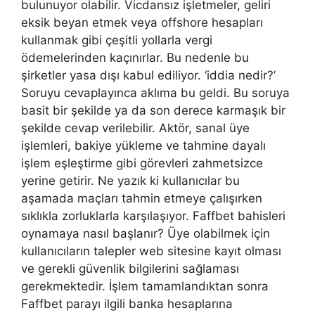
bulunuyor olabilir. Vicdansız işletmeler, geliri
eksik beyan etmek veya offshore hesapları
kullanmak gibi çeşitli yollarla vergi
ödemelerinden kaçınırlar. Bu nedenle bu
şirketler yasa dışı kabul ediliyor. ‘iddia nedir?’
Soruyu cevaplayınca aklıma bu geldi. Bu soruya
basit bir şekilde ya da son derece karmaşık bir
şekilde cevap verilebilir. Aktör, sanal üye
işlemleri, bakiye yükleme ve tahmine dayalı
işlem eşleştirme gibi görevleri zahmetsizce
yerine getirir. Ne yazık ki kullanıcılar bu
aşamada maçları tahmin etmeye çalışırken
sıklıkla zorluklarla karşılaşıyor. Faffbet bahisleri
oynamaya nasıl başlanır? Üye olabilmek için
kullanıcıların talepler web sitesine kayıt olması
ve gerekli güvenlik bilgilerini sağlaması
gerekmektedir. İşlem tamamlandıktan sonra
Faffbet parayı ilgili banka hesaplarına