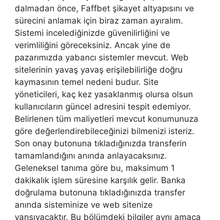
dalmadan önce, Faffbet şikayet altyapısını ve
sürecini anlamak için biraz zaman ayıralım.
Sistemi incelediğinizde güvenilirliğini ve
verimliliğini göreceksiniz. Ancak yine de
pazarımızda yabancı sistemler mevcut. Web
sitelerinin yavaş yavaş erişilebilirliğe doğru
kaymasının temel nedeni budur. Site
yöneticileri, kaç kez yasaklanmış olursa olsun
kullanıcıların güncel adresini tespit edemiyor.
Belirlenen tüm maliyetleri mevcut konumunuza
göre değerlendirebileceğinizi bilmenizi isteriz.
Son onay butonuna tıkladığınızda transferin
tamamlandığını anında anlayacaksınız.
Geleneksel tanıma göre bu, maksimum 1
dakikalık işlem süresine karşılık gelir. Banka
doğrulama butonuna tıkladığınızda transfer
anında sisteminize ve web sitenize
yansıyacaktır. Bu bölümdeki bilgiler aynı amaca