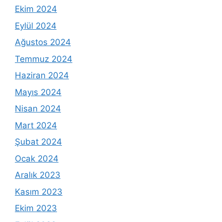
Ekim 2024
Eylül 2024
Ağustos 2024
Temmuz 2024
Haziran 2024
Mayıs 2024
Nisan 2024
Mart 2024
Şubat 2024
Ocak 2024
Aralık 2023
Kasım 2023
Ekim 2023