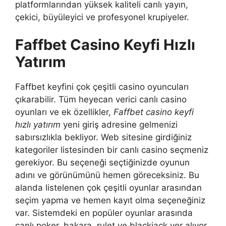
platformlarından yüksek kaliteli canlı yayın,
çekici, büyüleyici ve profesyonel krupiyeler.
Faffbet Casino Keyfi Hızlı
Yatırım
Faffbet keyfini çok çeşitli casino oyuncuları
çıkarabilir. Tüm heyecan verici canlı casino
oyunları ve ek özellikler,
Faffbet casino keyfi
hızlı yatırım
yeni giriş adresine gelmenizi
sabırsızlıkla bekliyor. Web sitesine girdiğiniz
kategoriler listesinden bir canlı casino seçmeniz
gerekiyor. Bu seçeneği seçtiğinizde oyunun
adını ve görünümünü hemen göreceksiniz. Bu
alanda listelenen çok çeşitli oyunlar arasından
seçim yapma ve hemen kayıt olma seçeneğiniz
var. Sistemdeki en popüler oyunlar arasında
canlı poker, bakara, rulet ve blackjack yer alıyor.