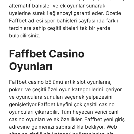
alternatif bahisler ve ek oyunlar sunarak
üyelerine sürekli eğlenceyi garanti eder. Özetle
Faffbet adresi spor bahisleri sayfasında farklı
tercihlere sahip çeşitli siteleri tek bir yerde
bulabilirsiniz.
Faffbet Casino
Oyunları
Faffbet casino bölümü artık slot oyunlarını,
pokeri ve çeşitli özel oyun kategorilerini içeriyor
ve oyunculara sunulan seçenek yelpazesini
genişletiyor.Faffbet keyfini çok çeşitli casino
oyuncuları çıkarabilir. Tüm heyecan verici canlı
casino oyunları ve ek özellikler, Faffbet yeni giriş
adresine gelmenizi sabırsızlıkla bekliyor. Web