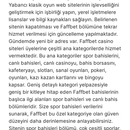
Yabancı klasik oyun web sitelerinin işlevselliğini
geliştirmek için işbirliği yapın, yerel işletmelere
lisanslar ve bilgi kaynakları sağlayın. Belirlenen
sitenin kapatılması ve Faffbet bölümüne tekrar
hizmet verilmesi için güncelleme yapılmaktadır.
Gündemde yeni bir adres var. Faffbet casino
siteleri üyelerine çeşitli ana kategorilerde hizmet
vermektedir. Bu ana kategoriler spor bahislerini,
canlı bahisleri, canlı casinoyu, bahis borsasını,
kafeteryayı, slotları, sanal oyunları, pokeri,
oyunları, kazı kazan kartlarını ve bingoyu
kapsar. Geniş detaylı kategori yelpazesiyle
geniş bir kitleye hitap eden Faffbet bahislerinin
başlıca ilgi alanları spor bahisleri ve canlı bahis
bölümleridir. Size spor bahisleri verilerini
sunarak, Faffbet bu özel kategoriye olan güven
düzeyini daha derinlemesine anlayabilirsiniz.
Sitenin spor bahisleri bölümü, çok çeşitli sporlar,