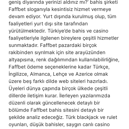
geniş diyarında yerinizi aldınız mı?’ bahis şirketi
Faffbet sloganıyla kesintisiz hizmet vermeye
devam ediyor. Yurt dışında kurulmuş olup, tüm
faaliyetleri yurt dışı site tarafından
yürütülmektedir. Türkiye’de bahis ve casino
faaliyetleriyle ilgilenen bireylere çeşitli hizmetler
sunmaktadır. Faffbet pazardaki birçok
rakibinden sıyrılmak için site arayüzünden
altyapısına, renk dağılımından kullanılabilirliğine,
Faffbet ödeme seçeneklerine kadar Türkçe,
İngilizce, Almanca, Lehçe ve Azerice olmak
üzere beş farklı dilde web siteleri hazırladı.
Üyeleri dünya çapında birçok ülkede çeşitli
dillerde iletişim kurar. İlerleyen yazılarımızda
düzenli olarak güncellenecek detaylı bir
bölümde Faffbet bahis sitesini detaylı bir
şekilde analiz edeceğiz. Türk blackjack ve rulet
oyunları, düşük bahisler, saygın canlı casino