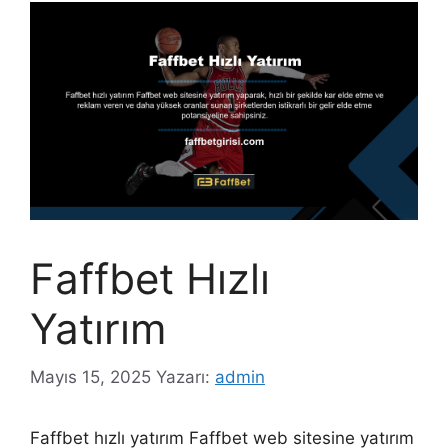
Faffbet Hızlı
Yatırım
Mayıs 15, 2025
Yazarı:
admin
Faffbet hızlı yatırım Faffbet web sitesine yatırım