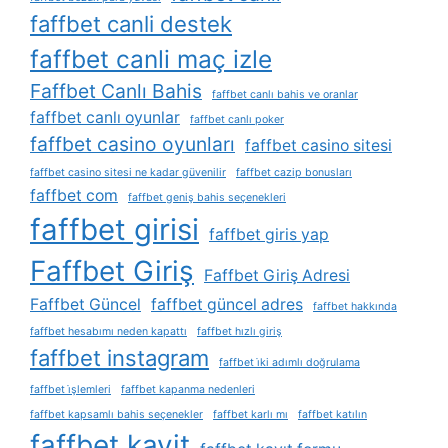
faffbet canli destek
faffbet canli maç izle
Faffbet Canlı Bahis
faffbet canlı bahis ve oranlar
faffbet canlı oyunlar
faffbet canlı poker
faffbet casino oyunları
faffbet casino sitesi
faffbet casino sitesi ne kadar güvenilir
faffbet cazip bonusları
faffbet com
faffbet geniş bahis seçenekleri
faffbet girisi
faffbet giris yap
Faffbet Giriş
Faffbet Giriş Adresi
Faffbet Güncel
faffbet güncel adres
faffbet hakkında
faffbet hesabımı neden kapattı
faffbet hızlı giriş
faffbet instagram
faffbet i̇ki adımlı doğrulama
faffbet i̇şlemleri
faffbet kapanma nedenleri
faffbet kapsamlı bahis seçenekler
faffbet karlı mı
faffbet katılın
faffbet kayit