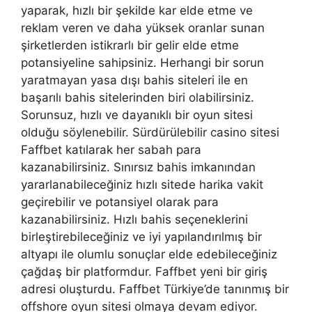
yaparak, hızlı bir şekilde kar elde etme ve
reklam veren ve daha yüksek oranlar sunan
şirketlerden istikrarlı bir gelir elde etme
potansiyeline sahipsiniz. Herhangi bir sorun
yaratmayan yasa dışı bahis siteleri ile en
başarılı bahis sitelerinden biri olabilirsiniz.
Sorunsuz, hızlı ve dayanıklı bir oyun sitesi
olduğu söylenebilir. Sürdürülebilir casino sitesi
Faffbet katılarak her sabah para
kazanabilirsiniz. Sınırsız bahis imkanından
yararlanabileceğiniz hızlı sitede harika vakit
geçirebilir ve potansiyel olarak para
kazanabilirsiniz. Hızlı bahis seçeneklerini
birleştirebileceğiniz ve iyi yapılandırılmış bir
altyapı ile olumlu sonuçlar elde edebileceğiniz
çağdaş bir platformdur. Faffbet yeni bir giriş
adresi oluşturdu. Faffbet Türkiye’de tanınmış bir
offshore oyun sitesi olmaya devam ediyor.