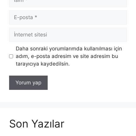
E-
posta
İnternet
sitesi
Daha sonraki yorumlarımda kullanılması için
adım, e-posta adresim ve site adresim bu
tarayıcıya kaydedilsin.
Son Yazılar