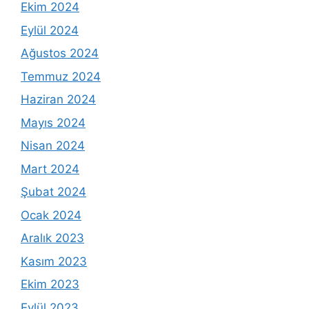
Ekim 2024
Eylül 2024
Ağustos 2024
Temmuz 2024
Haziran 2024
Mayıs 2024
Nisan 2024
Mart 2024
Şubat 2024
Ocak 2024
Aralık 2023
Kasım 2023
Ekim 2023
Eylül 2023