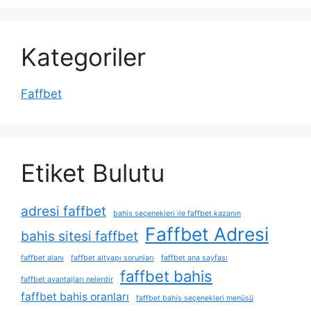
Kategoriler
Faffbet
Etiket Bulutu
adresi faffbet
bahis seçenekleri i̇le faffbet kazanın
Faffbet Adresi
bahis sitesi faffbet
faffbet alanı
faffbet altyapı sorunları
faffbet ana sayfası
faffbet bahis
faffbet avantajları nelerdir
faffbet bahis oranları
faffbet bahis seçenekleri menüsü