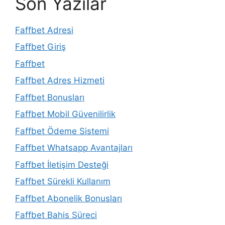
Son Yazılar
Faffbet Adresi
Faffbet Giriş
Faffbet
Faffbet Adres Hizmeti
Faffbet Bonusları
Faffbet Mobil Güvenilirlik
Faffbet Ödeme Sistemi
Faffbet Whatsapp Avantajları
Faffbet İletişim Desteği
Faffbet Sürekli Kullanım
Faffbet Abonelik Bonusları
Faffbet Bahis Süreci