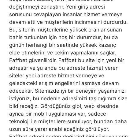
değiştirmeyi zorlaştırır. Yeni giriş adresi
sorusunu cevaplayan insanlar hizmet vermeye
devam etti ve müşterilerin incinmesini durdurdu.
Bu, sitenin müşterilerine yüksek oranlar sunan
bahis tutkunları için hoş bir durumdur, bu da
günün herhangi bir saatinde yüksek kazanç
elde etmelerini ve çekim yapmalarını sağlar.
Faffbet güvenilirdir. Faffbet bu site için yeni bir
adrestir ve şu anda bu adreste hizmet veren
siteler yeni adreste hizmet vermeye ve
gelecekteki erişim engellerini aşmaya devam
edecektir. Sitemizde iyi bir deneyim yaşamanızı
istiyoruz, bu nedenle adresimizi taşıdığımızı size
bildireceğiz. Gördüğünüz gibi, web sitesinde
ayrıca bir mobil uygulaması var, sadece
teknoloji ile müşterilere sunuluyor, bundan daha
uzun süre yararlanabileceğiniz görülüyor.
Faffbet adresi neden değiştirdiğini söyleyenlerin