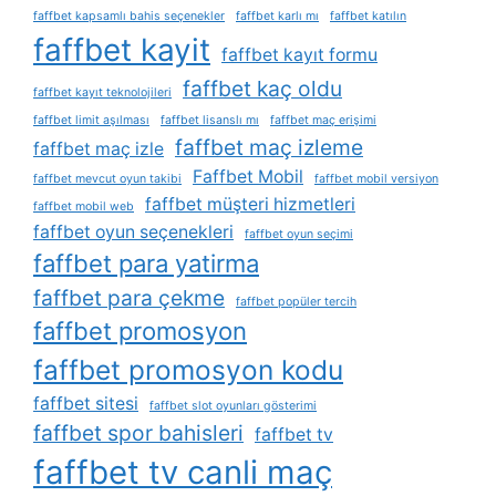
faffbet kapsamlı bahis seçenekler
faffbet karlı mı
faffbet katılın
faffbet kayit
faffbet kayıt formu
faffbet kaç oldu
faffbet kayıt teknolojileri
faffbet limit aşılması
faffbet lisanslı mı
faffbet maç erişimi
faffbet maç izleme
faffbet maç izle
Faffbet Mobil
faffbet mevcut oyun takibi
faffbet mobil versiyon
faffbet müşteri hizmetleri
faffbet mobil web
faffbet oyun seçenekleri
faffbet oyun seçimi
faffbet para yatirma
faffbet para çekme
faffbet popüler tercih
faffbet promosyon
faffbet promosyon kodu
faffbet sitesi
faffbet slot oyunları gösterimi
faffbet spor bahisleri
faffbet tv
faffbet tv canli maç