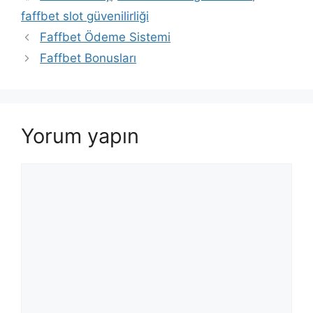
faffbet slot güvenilirliği
Faffbet Ödeme Sistemi
Faffbet Bonusları
Yorum yapın
Yorum