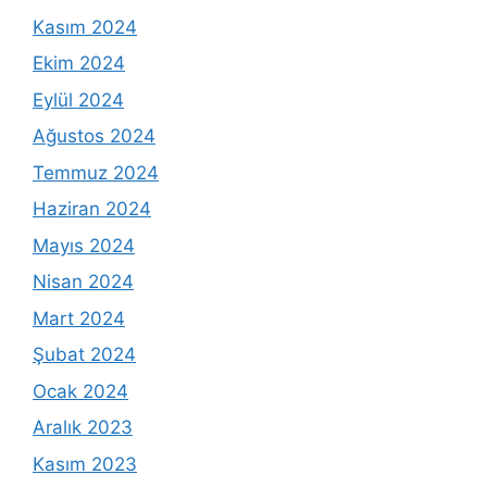
Kasım 2024
Ekim 2024
Eylül 2024
Ağustos 2024
Temmuz 2024
Haziran 2024
Mayıs 2024
Nisan 2024
Mart 2024
Şubat 2024
Ocak 2024
Aralık 2023
Kasım 2023