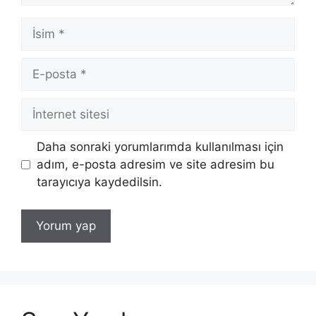
İsim
E-
posta
İnternet
sitesi
Daha sonraki yorumlarımda kullanılması için
adım, e-posta adresim ve site adresim bu
tarayıcıya kaydedilsin.