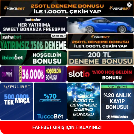
×
FAFFBET GİRİŞ İÇİN TIKLAYINIZ!