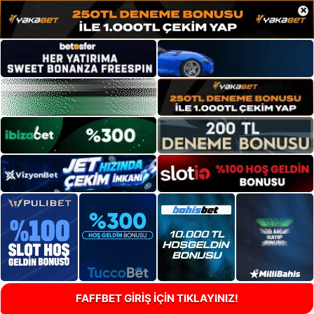
×
FAFFBET GİRİŞ İÇİN TIKLAYINIZ!