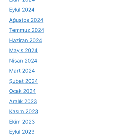
Eylül 2024
Ağustos 2024
Temmuz 2024
Haziran 2024
Mayıs 2024
Nisan 2024
Mart 2024
Şubat 2024
Ocak 2024
Aralık 2023
Kasım 2023
Ekim 2023
Eylül 2023