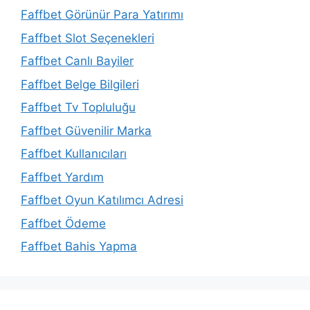
Faffbet Görünür Para Yatırımı
Faffbet Slot Seçenekleri
Faffbet Canlı Bayiler
Faffbet Belge Bilgileri
Faffbet Tv Topluluğu
Faffbet Güvenilir Marka
Faffbet Kullanıcıları
Faffbet Yardım
Faffbet Oyun Katılımcı Adresi
Faffbet Ödeme
Faffbet Bahis Yapma