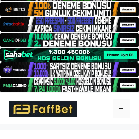
İçeriğe
atla
Menü