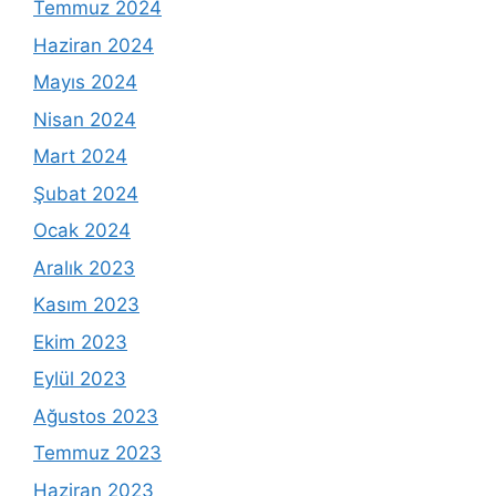
Temmuz 2024
Haziran 2024
Mayıs 2024
Nisan 2024
Mart 2024
Şubat 2024
Ocak 2024
Aralık 2023
Kasım 2023
Ekim 2023
Eylül 2023
Ağustos 2023
Temmuz 2023
Haziran 2023