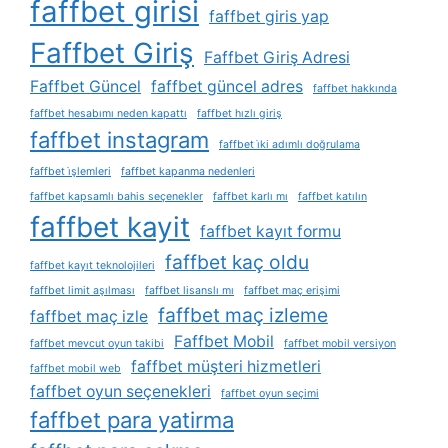
faffbet girisi
faffbet giris yap
Faffbet Giriş
Faffbet Giriş Adresi
Faffbet Güncel
faffbet güncel adres
faffbet hakkında
faffbet hesabımı neden kapattı
faffbet hızlı giriş
faffbet instagram
faffbet i̇ki adımlı doğrulama
faffbet i̇şlemleri
faffbet kapanma nedenleri
faffbet kapsamlı bahis seçenekler
faffbet karlı mı
faffbet katılın
faffbet kayit
faffbet kayıt formu
faffbet kaç oldu
faffbet kayıt teknolojileri
faffbet limit aşılması
faffbet lisanslı mı
faffbet maç erişimi
faffbet maç izleme
faffbet maç izle
Faffbet Mobil
faffbet mevcut oyun takibi
faffbet mobil versiyon
faffbet müşteri hizmetleri
faffbet mobil web
faffbet oyun seçenekleri
faffbet oyun seçimi
faffbet para yatirma