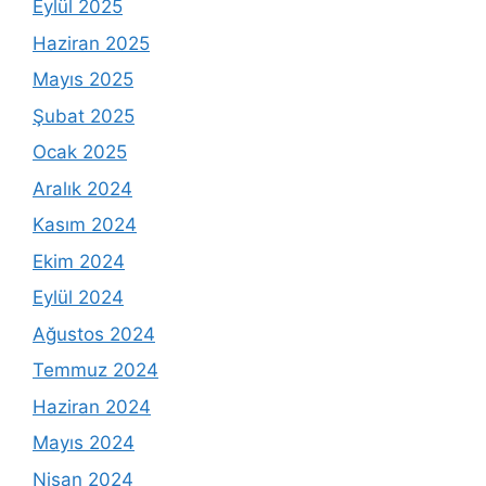
Eylül 2025
Haziran 2025
Mayıs 2025
Şubat 2025
Ocak 2025
Aralık 2024
Kasım 2024
Ekim 2024
Eylül 2024
Ağustos 2024
Temmuz 2024
Haziran 2024
Mayıs 2024
Nisan 2024