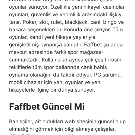
oyunlar sunuyor. Özellikle yeni hikayeli casinolar
oyunları, güvenlik ve verimlilik arasındaki ilişkiyi
tanır. Poker, slot, rulet, blackjack, canlı bingo ve
bakara seçenekleri bu konuda öne çıkıyor. Tüm
oyunlar, kendi yeni hikaye yaylarıyla
genişletilmiş oynanışa sahiptir. Faffbet şu anda
mevcut adresinde farklı spor mağazası
sunmaktadır. Kullanıcılar ayrıca çok çeşitli kısmi
tekliflerle tüm spor dallarında canlı bahis
oynama olanağını da takdir ediyor. PC sürümü,
mobil cihazlar için yeni oyunlar ve yeni
hikayelerle ilginç bir dünya sunuyor.
Faffbet Güncel Mi
Bahisçiler, ait oldukları web sitesinin güncel olup
olmadığını görmek için bilgi almaya çalışırlar.