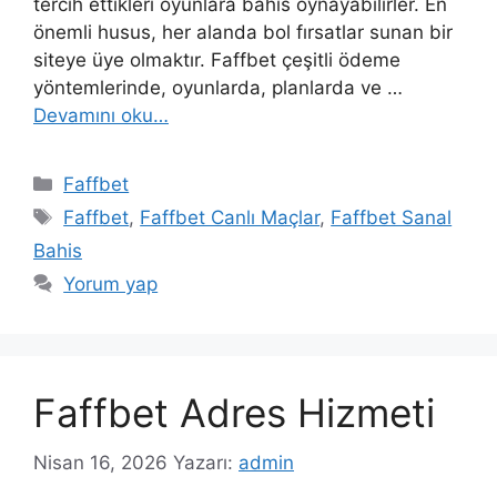
tercih ettikleri oyunlara bahis oynayabilirler. En
önemli husus, her alanda bol fırsatlar sunan bir
siteye üye olmaktır. Faffbet çeşitli ödeme
yöntemlerinde, oyunlarda, planlarda ve …
Devamını oku…
Kategoriler
Faffbet
Etiketler
Faffbet
,
Faffbet Canlı Maçlar
,
Faffbet Sanal
Bahis
Yorum yap
Faffbet Adres Hizmeti
Nisan 16, 2026
Yazarı:
admin