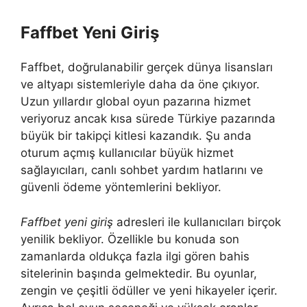
Faffbet Yeni Giriş
Faffbet, doğrulanabilir gerçek dünya lisansları
ve altyapı sistemleriyle daha da öne çıkıyor.
Uzun yıllardır global oyun pazarına hizmet
veriyoruz ancak kısa sürede Türkiye pazarında
büyük bir takipçi kitlesi kazandık. Şu anda
oturum açmış kullanıcılar büyük hizmet
sağlayıcıları, canlı sohbet yardım hatlarını ve
güvenli ödeme yöntemlerini bekliyor.
Faffbet yeni giriş
adresleri ile kullanıcıları birçok
yenilik bekliyor. Özellikle bu konuda son
zamanlarda oldukça fazla ilgi gören bahis
sitelerinin başında gelmektedir. Bu oyunlar,
zengin ve çeşitli ödüller ve yeni hikayeler içerir.