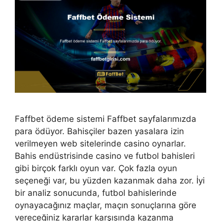
Faffbet ödeme sistemi Faffbet sayfalarımızda
para ödüyor. Bahisçiler bazen yasalara izin
verilmeyen web sitelerinde casino oynarlar.
Bahis endüstrisinde casino ve futbol bahisleri
gibi birçok farklı oyun var. Çok fazla oyun
seçeneği var, bu yüzden kazanmak daha zor. İyi
bir analiz sonucunda, futbol bahislerinde
oynayacağınız maçlar, maçın sonuçlarına göre
vereceğiniz kararlar karşısında kazanma