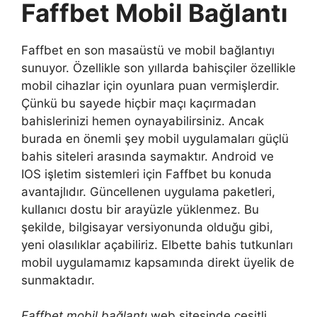
Faffbet Mobil Bağlantı
Faffbet en son masaüstü ve mobil bağlantıyı
sunuyor. Özellikle son yıllarda bahisçiler özellikle
mobil cihazlar için oyunlara puan vermişlerdir.
Çünkü bu sayede hiçbir maçı kaçırmadan
bahislerinizi hemen oynayabilirsiniz. Ancak
burada en önemli şey mobil uygulamaları güçlü
bahis siteleri arasında saymaktır. Android ve
IOS işletim sistemleri için Faffbet bu konuda
avantajlıdır. Güncellenen uygulama paketleri,
kullanıcı dostu bir arayüzle yüklenmez. Bu
şekilde, bilgisayar versiyonunda olduğu gibi,
yeni olasılıklar açabiliriz. Elbette bahis tutkunları
mobil uygulamamız kapsamında direkt üyelik de
sunmaktadır.
Faffbet mobil bağlantı
web sitesinde çeşitli