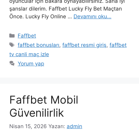
oyuncular için bakara oynayabilirsiniz. Sana iyi
şanslar dilerim. Faffbet Lucky Fly Bet Maçtan
Önce. Lucky Fly Online …
Devamını oku…
Kategoriler
Faffbet
Etiketler
faffbet bonusları
,
faffbet resmi giriş
,
faffbet
tv canli maç izle
Yorum yap
Faffbet Mobil
Güvenilirlik
Nisan 15, 2026
Yazarı:
admin