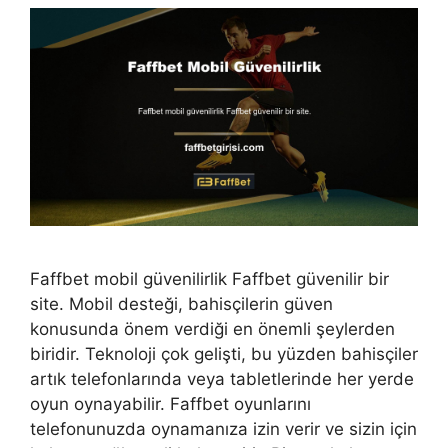
Faffbet mobil güvenilirlik Faffbet güvenilir bir
site. Mobil desteği, bahisçilerin güven
konusunda önem verdiği en önemli şeylerden
biridir. Teknoloji çok gelişti, bu yüzden bahisçiler
artık telefonlarında veya tabletlerinde her yerde
oyun oynayabilir. Faffbet oyunlarını
telefonunuzda oynamanıza izin verir ve sizin için