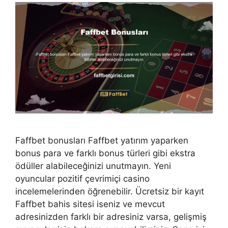
Faffbet bonusları Faffbet yatırım yaparken
bonus para ve farklı bonus türleri gibi ekstra
ödüller alabileceğinizi unutmayın. Yeni
oyuncular pozitif çevrimiçi casino
incelemelerinden öğrenebilir. Ücretsiz bir kayıt
Faffbet bahis sitesi iseniz ve mevcut
adresinizden farklı bir adresiniz varsa, gelişmiş