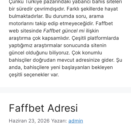
Çünkü Türkiye pazarındaki yabancı bahis siteleri
bir süredir çevrimdışıdır. Farklı şekillerde hayat
bulmaktadırlar. Bu durumda soru, arama
motorlarını takip edip etmeyeceğidir. Faffbet
web sitesinde
Faffbet güncel mi
ilişkin
araştırma çok kapsamlıdır. Çeşitli platformlarda
yaptığımız araştırmalar sonucunda sitenin
güncel olduğunu biliyoruz. Çok konumlu
bahisçiler doğrudan mevcut adresinize gider. Şu
anda, bahisçilere yeni başlayanları bekleyen
çeşitli seçenekler var.
Faffbet Adresi
Haziran 23, 2026
Yazarı:
admin