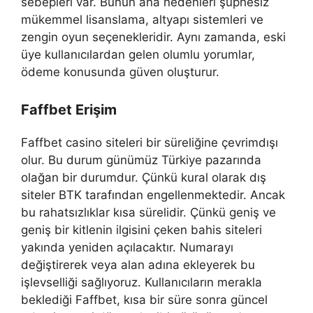
sebepleri var. Bunun ana nedenleri şüphesiz
mükemmel lisanslama, altyapı sistemleri ve
zengin oyun seçenekleridir. Aynı zamanda, eski
üye kullanıcılardan gelen olumlu yorumlar,
ödeme konusunda güven oluşturur.
Faffbet Erişim
Faffbet casino siteleri bir süreliğine çevrimdışı
olur. Bu durum günümüz Türkiye pazarında
olağan bir durumdur. Çünkü kural olarak dış
siteler BTK tarafından engellenmektedir. Ancak
bu rahatsızlıklar kısa sürelidir. Çünkü geniş ve
geniş bir kitlenin ilgisini çeken bahis siteleri
yakında yeniden açılacaktır. Numarayı
değiştirerek veya alan adına ekleyerek bu
işlevselliği sağlıyoruz. Kullanıcıların merakla
beklediği Faffbet, kısa bir süre sonra güncel