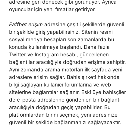
adresine geri dönecek gibi görünüyor. Ayrıca
oyuncular için yeni fırsatlar getiriyor.
Faffbet erişim
adresine çeşitli şekillerde güvenli
bir şekilde giriş yapabilirsiniz. Sitenin resmi
sosyal medya hesapları son zamanlarda bu
konuda kullanılmaya başlandı. Daha fazla
Twitter ve Instagram hesabı, güncellenen
bağlantılar aracılığıyla doğrudan erişime sahiptir.
Aynı zamanda arama motorları ilk sayfada yeni
adreslere erişim sağlar. Bahis şirketi hakkında
bilgi sağlayan kullanıcı forumlarına ve web
sitelerine bağlantılar sağlanır. Eski üye bahisçiler
de e-posta adreslerine gönderilen bir bağlantı
aracılığıyla doğrudan geçiş yapabilirler. Bu
platformlardan birini seçmek, yeni adresinize
güvenli bir şekilde bağlanmanızı sağlayacaktır.