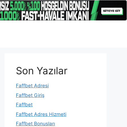
Son Yazılar
Faffbet Adresi
Faffbet Giriş
Faffbet
Faffbet Adres Hizmeti
Faffbet Bonusları