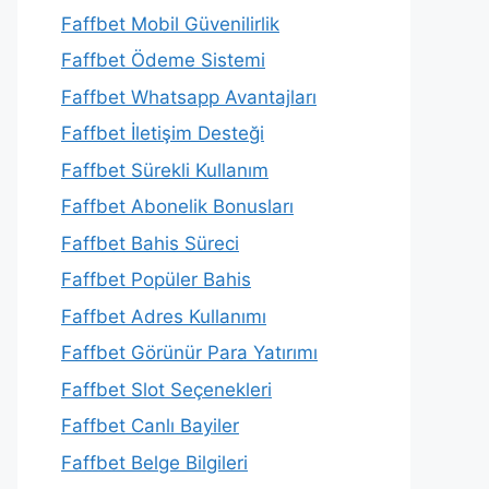
Faffbet Mobil Güvenilirlik
Faffbet Ödeme Sistemi
Faffbet Whatsapp Avantajları
Faffbet İletişim Desteği
Faffbet Sürekli Kullanım
Faffbet Abonelik Bonusları
Faffbet Bahis Süreci
Faffbet Popüler Bahis
Faffbet Adres Kullanımı
Faffbet Görünür Para Yatırımı
Faffbet Slot Seçenekleri
Faffbet Canlı Bayiler
Faffbet Belge Bilgileri