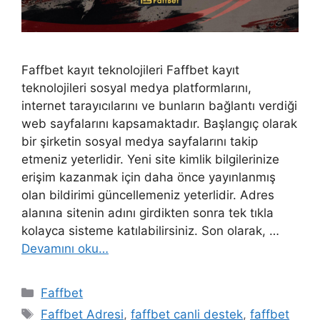
Faffbet kayıt teknolojileri Faffbet kayıt
teknolojileri sosyal medya platformlarını,
internet tarayıcılarını ve bunların bağlantı verdiği
web sayfalarını kapsamaktadır. Başlangıç ​​olarak
bir şirketin sosyal medya sayfalarını takip
etmeniz yeterlidir. Yeni site kimlik bilgilerinize
erişim kazanmak için daha önce yayınlanmış
olan bildirimi güncellemeniz yeterlidir. Adres
alanına sitenin adını girdikten sonra tek tıkla
kolayca sisteme katılabilirsiniz. Son olarak, …
Devamını oku…
Kategoriler
Faffbet
Etiketler
Faffbet Adresi
,
faffbet canli destek
,
faffbet