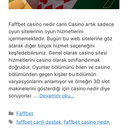
Faffbet casino nedir canlı Casino artık sadece
oyun sitelerinin oyun hizmetlerini
içermemektedir. Bugün bu web sitelerine göz
atarak diğer birçok hizmet seçeneğini
keşfedebilirsiniz. Genel olarak casino sitesi
hizmetlerini casino olarak sınıflandırmak
doğrudur. Oyunlar bölümünü bilen ve casino
bölümünden geçen kişiler bu bölümün
varyasyonlarını anlamıyor ve örneğin 3D slot
makinelerini gösterdiği için casino nedir diye
soruyorlar. …
Devamını oku…
Kategoriler
Faffbet
Etiketler
faffbet canli destek
,
faffbet casino nedir
,