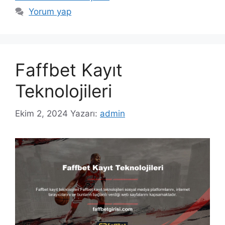
Yorum yap
Faffbet Kayıt
Teknolojileri
Ekim 2, 2024
Yazarı:
admin