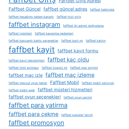
Faffbet Giriş Adresi
Faffbet Güncel
faffbet güncel adres
faffbet hakkında
faffbet hesabımı neden kapattı
faffbet hızlı giriş
faffbet instagram
faffbet i̇ki adımlı doğrulama
faffbet i̇şlemleri
faffbet kapanma nedenleri
faffbet kapsamlı bahis seçenekler
faffbet karlı mı
faffbet katılın
faffbet kayit
faffbet kayıt formu
faffbet kaç oldu
faffbet kayıt teknolojileri
faffbet limit aşılması
faffbet lisanslı mı
faffbet maç erişimi
faffbet maç izleme
faffbet maç izle
Faffbet Mobil
faffbet mevcut oyun takibi
faffbet mobil versiyon
faffbet müşteri hizmetleri
faffbet mobil web
faffbet oyun seçenekleri
faffbet oyun seçimi
faffbet para yatirma
faffbet para çekme
faffbet popüler tercih
faffbet promosyon