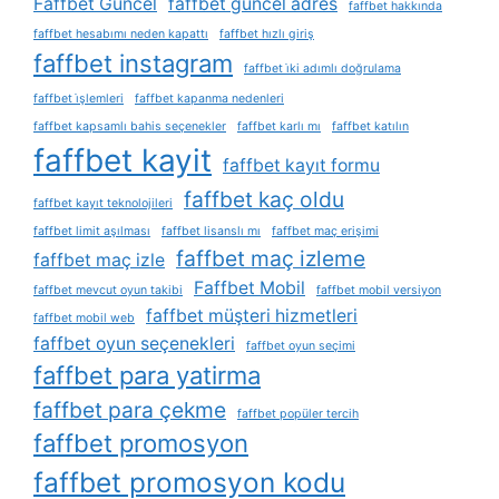
Faffbet Güncel
faffbet güncel adres
faffbet hakkında
faffbet hesabımı neden kapattı
faffbet hızlı giriş
faffbet instagram
faffbet i̇ki adımlı doğrulama
faffbet i̇şlemleri
faffbet kapanma nedenleri
faffbet kapsamlı bahis seçenekler
faffbet karlı mı
faffbet katılın
faffbet kayit
faffbet kayıt formu
faffbet kaç oldu
faffbet kayıt teknolojileri
faffbet limit aşılması
faffbet lisanslı mı
faffbet maç erişimi
faffbet maç izleme
faffbet maç izle
Faffbet Mobil
faffbet mevcut oyun takibi
faffbet mobil versiyon
faffbet müşteri hizmetleri
faffbet mobil web
faffbet oyun seçenekleri
faffbet oyun seçimi
faffbet para yatirma
faffbet para çekme
faffbet popüler tercih
faffbet promosyon
faffbet promosyon kodu