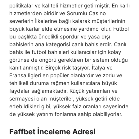
politikalar ve kaliteli hizmetler getirmiştir. En karlı
hizmetlerden biridir ve Sorumlu Casino
severlerin İlkelerine bağlı kalarak müşterilerinin
büyük karlar elde etmesine yardımcı olur. Futbol
bu başlıkta öncelikli spordur ve yasa dışı
bahislerin ana kategorisi canlı bahislerdir. Canlı
bahis ile futbol bahisleri kullanıcılar için kolay
görünse de öngörü gerektiren bir sistem olduğu
kanıtlanmıştır. Birçok risk taşıyor. İtalya ve
Fransa ligleri en popüler olanlardır ve zorlu ve
tehlikeli duruma rağmen kullanıcılara büyük
faydalar sağlamaktadır. Küçük yatırımları ve
sermayesi olan müşteriler, yüksek getiri elde
edebildikleri gibi, yüksek faiz oranları sayesinde
de yüksek yatırım fonlarına sahip olabiliyorlar.
Faffbet İnceleme Adresi