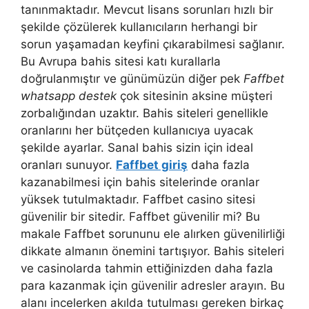
tanınmaktadır. Mevcut lisans sorunları hızlı bir
şekilde çözülerek kullanıcıların herhangi bir
sorun yaşamadan keyfini çıkarabilmesi sağlanır.
Bu Avrupa bahis sitesi katı kurallarla
doğrulanmıştır ve günümüzün diğer pek
Faffbet
whatsapp destek
çok sitesinin aksine müşteri
zorbalığından uzaktır. Bahis siteleri genellikle
oranlarını her bütçeden kullanıcıya uyacak
şekilde ayarlar. Sanal bahis sizin için ideal
oranları sunuyor.
Faffbet giriş
daha fazla
kazanabilmesi için bahis sitelerinde oranlar
yüksek tutulmaktadır. Faffbet casino sitesi
güvenilir bir sitedir. Faffbet güvenilir mi? Bu
makale Faffbet sorununu ele alırken güvenilirliği
dikkate almanın önemini tartışıyor. Bahis siteleri
ve casinolarda tahmin ettiğinizden daha fazla
para kazanmak için güvenilir adresler arayın. Bu
alanı incelerken akılda tutulması gereken birkaç