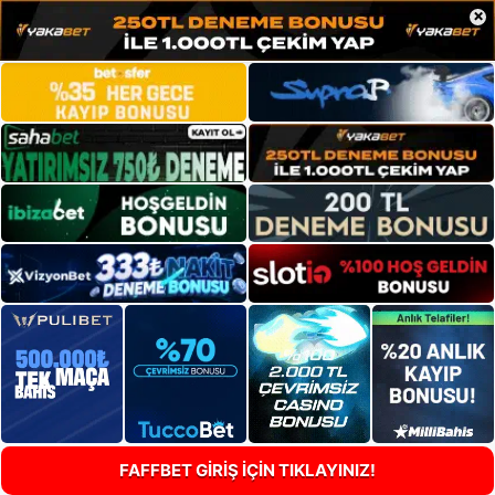
×
FAFFBET GİRİŞ İÇİN TIKLAYINIZ!