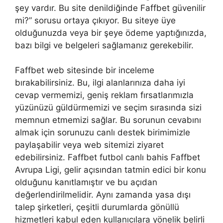
şey vardır. Bu site denildiğinde Faffbet güvenilir
mi?” sorusu ortaya çıkıyor. Bu siteye üye
olduğunuzda veya bir şeye ödeme yaptığınızda,
bazı bilgi ve belgeleri sağlamanız gerekebilir.
Faffbet web sitesinde bir inceleme
bırakabilirsiniz. Bu, ilgi alanlarınıza daha iyi
cevap vermemizi, geniş reklam fırsatlarımızla
yüzünüzü güldürmemizi ve seçim sırasında sizi
memnun etmemizi sağlar. Bu sorunun cevabını
almak için sorunuzu canlı destek birimimizle
paylaşabilir veya web sitemizi ziyaret
edebilirsiniz. Faffbet futbol canlı bahis Faffbet
Avrupa Ligi, gelir açısından tatmin edici bir konu
olduğunu kanıtlamıştır ve bu açıdan
değerlendirilmelidir. Aynı zamanda yasa dışı
talep şirketleri, çeşitli durumlarda gönüllü
hizmetleri kabul eden kullanıcılara yönelik belirli