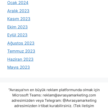
Ocak 2024
Aralık 2023
Kasım 2023
Ekim 2023
Eylül 2023
Ağustos 2023
Temmuz 2023
Haziran 2023
Mayıs 2023
"Avrasya'nın en büyük reklam platformunda olmak için
Microsoft Teams:
reklam@avrasyamarketing.com
adresimizden veya Telegram: @Avrasyamarketing
adresimizden irtibat kurabilirsiniz. (Tek iletişim