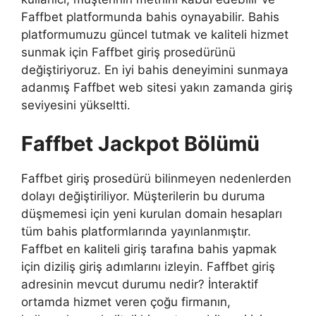
Faffbet platformunda bahis oynayabilir. Bahis
platformumuzu güncel tutmak ve kaliteli hizmet
sunmak için Faffbet giriş prosedürünü
değiştiriyoruz. En iyi bahis deneyimini sunmaya
adanmış Faffbet web sitesi yakın zamanda giriş
seviyesini yükseltti.
Faffbet Jackpot Bölümü
Faffbet giriş prosedürü bilinmeyen nedenlerden
dolayı değiştiriliyor. Müşterilerin bu duruma
düşmemesi için yeni kurulan domain hesapları
tüm bahis platformlarında yayınlanmıştır.
Faffbet en kaliteli giriş tarafına bahis yapmak
için diziliş giriş adımlarını izleyin. Faffbet giriş
adresinin mevcut durumu nedir? İnteraktif
ortamda hizmet veren çoğu firmanın,