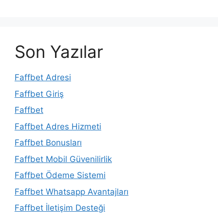
Son Yazılar
Faffbet Adresi
Faffbet Giriş
Faffbet
Faffbet Adres Hizmeti
Faffbet Bonusları
Faffbet Mobil Güvenilirlik
Faffbet Ödeme Sistemi
Faffbet Whatsapp Avantajları
Faffbet İletişim Desteği