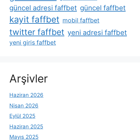
güncel adresi faffbet
güncel faffbet
kayit faffbet
mobil faffbet
twitter faffbet
yeni adresi faffbet
yeni giris faffbet
Arşivler
Haziran 2026
Nisan 2026
Eylül 2025
Haziran 2025
Mayıs 2025