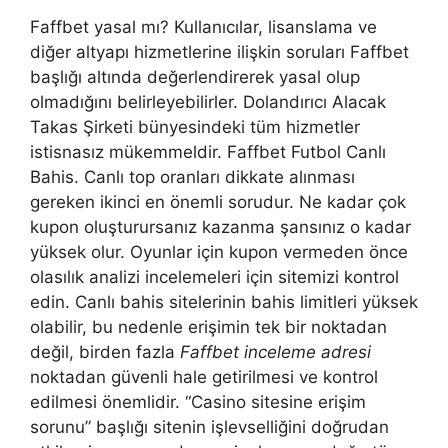
Faffbet yasal mı? Kullanıcılar, lisanslama ve
diğer altyapı hizmetlerine ilişkin soruları Faffbet
başlığı altında değerlendirerek yasal olup
olmadığını belirleyebilirler. Dolandırıcı Alacak
Takas Şirketi bünyesindeki tüm hizmetler
istisnasız mükemmeldir. Faffbet Futbol Canlı
Bahis. Canlı top oranları dikkate alınması
gereken ikinci en önemli sorudur. Ne kadar çok
kupon oluşturursanız kazanma şansınız o kadar
yüksek olur. Oyunlar için kupon vermeden önce
olasılık analizi incelemeleri için sitemizi kontrol
edin. Canlı bahis sitelerinin bahis limitleri yüksek
olabilir, bu nedenle erişimin tek bir noktadan
değil, birden fazla
Faffbet inceleme adresi
noktadan güvenli hale getirilmesi ve kontrol
edilmesi önemlidir. “Casino sitesine erişim
sorunu” başlığı sitenin işlevselliğini doğrudan