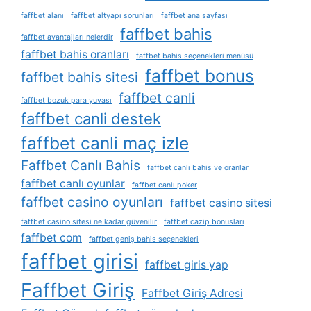
faffbet alanı
faffbet altyapı sorunları
faffbet ana sayfası
faffbet bahis
faffbet avantajları nelerdir
faffbet bahis oranları
faffbet bahis seçenekleri menüsü
faffbet bonus
faffbet bahis sitesi
faffbet canli
faffbet bozuk para yuvası
faffbet canli destek
faffbet canli maç izle
Faffbet Canlı Bahis
faffbet canlı bahis ve oranlar
faffbet canlı oyunlar
faffbet canlı poker
faffbet casino oyunları
faffbet casino sitesi
faffbet casino sitesi ne kadar güvenilir
faffbet cazip bonusları
faffbet com
faffbet geniş bahis seçenekleri
faffbet girisi
faffbet giris yap
Faffbet Giriş
Faffbet Giriş Adresi