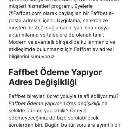
müşteri hizmetleri programı, üyelerle
@Faffbet.com olarak paylaşılan bir Faffbet e-
posta adresini içerir. Uygulama, senkronize
müşteri desteği sağlamanın yanı sıra dosya
aktarımlarına ve taleplere de olanak tanır.
Modern ve avantajlı bir şekilde kullanmanız ve
etkileşimde bulunmanız için Faffbet ev adresi
bilgilerini sunuyoruz.
Faffbet Ödeme Yapıyor
Adres Değişikliği
Faffbet bireyleri ücret yoluyla telafi ediliyor mu?
Faffbet ödeme yapıyor adres değişikliği
ne
şekilde ödeme yapılabilir? Ödeyip
ödemeyeceğimiz de bize sorulabilecek
sorulardan biri. Bugün bu tür sorulara ayrıntılı bir