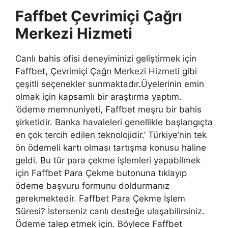
Faffbet Çevrimiçi Çağrı
Merkezi Hizmeti
Canlı bahis ofisi deneyiminizi geliştirmek için
Faffbet, Çevrimiçi Çağrı Merkezi Hizmeti gibi
çeşitli seçenekler sunmaktadır.Üyelerinin emin
olmak için kapsamlı bir araştırma yaptım.
‘ödeme memnuniyeti, Faffbet meşru bir bahis
şirketidir. Banka havaleleri genellikle başlangıçta
en çok tercih edilen teknolojidir.’ Türkiye’nin tek
ön ödemeli kartı olması tartışma konusu haline
geldi. Bu tür para çekme işlemleri yapabilmek
için Faffbet Para Çekme butonuna tıklayıp
ödeme başvuru formunu doldurmanız
gerekmektedir. Faffbet Para Çekme İşlem
Süresi? İsterseniz canlı desteğe ulaşabilirsiniz.
Ödeme talep etmek için. Böylece Faffbet