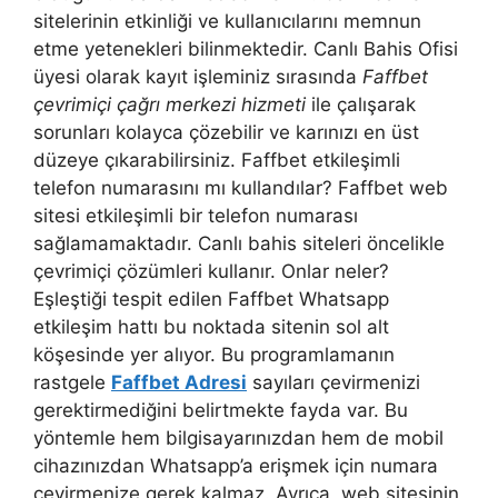
sitelerinin etkinliği ve kullanıcılarını memnun
etme yetenekleri bilinmektedir. Canlı Bahis Ofisi
üyesi olarak kayıt işleminiz sırasında
Faffbet
çevrimiçi çağrı merkezi hizmeti
ile çalışarak
sorunları kolayca çözebilir ve karınızı en üst
düzeye çıkarabilirsiniz. Faffbet etkileşimli
telefon numarasını mı kullandılar? Faffbet web
sitesi etkileşimli bir telefon numarası
sağlamamaktadır. Canlı bahis siteleri öncelikle
çevrimiçi çözümleri kullanır. Onlar neler?
Eşleştiği tespit edilen Faffbet Whatsapp
etkileşim hattı bu noktada sitenin sol alt
köşesinde yer alıyor. Bu programlamanın
rastgele
Faffbet Adresi
sayıları çevirmenizi
gerektirmediğini belirtmekte fayda var. Bu
yöntemle hem bilgisayarınızdan hem de mobil
cihazınızdan Whatsapp’a erişmek için numara
çevirmenize gerek kalmaz. Ayrıca, web sitesinin