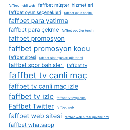
faffbet müşteri hizmetleri
faffbet mobil web
faffbet oyun seçenekleri
faffbet oyun seçimi
faffbet para yatirma
faffbet para çekme
faffbet popüler tercih
faffbet promosyon
faffbet promosyon kodu
faffbet sitesi
faffbet slot oyunları gösterimi
faffbet spor bahisleri
faffbet tv
faffbet tv canli maç
faffbet tv canli maç izle
faffbet tv izle
faffbet tv uygulama
Faffbet Twitter
faffbet web
faffbet web sitesi
faffbet web sitesi güvenilir mi
faffbet whatsapp