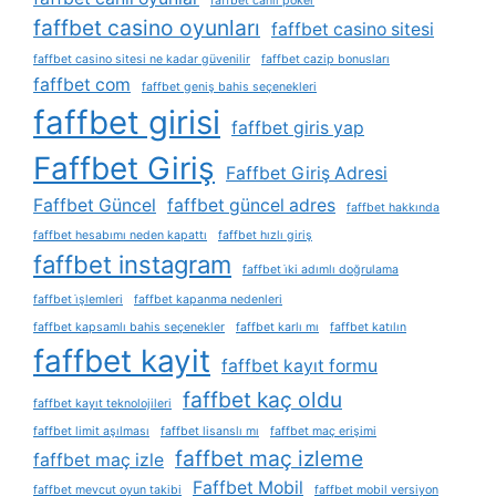
faffbet canlı poker
faffbet casino oyunları
faffbet casino sitesi
faffbet casino sitesi ne kadar güvenilir
faffbet cazip bonusları
faffbet com
faffbet geniş bahis seçenekleri
faffbet girisi
faffbet giris yap
Faffbet Giriş
Faffbet Giriş Adresi
Faffbet Güncel
faffbet güncel adres
faffbet hakkında
faffbet hesabımı neden kapattı
faffbet hızlı giriş
faffbet instagram
faffbet i̇ki adımlı doğrulama
faffbet i̇şlemleri
faffbet kapanma nedenleri
faffbet kapsamlı bahis seçenekler
faffbet karlı mı
faffbet katılın
faffbet kayit
faffbet kayıt formu
faffbet kaç oldu
faffbet kayıt teknolojileri
faffbet limit aşılması
faffbet lisanslı mı
faffbet maç erişimi
faffbet maç izleme
faffbet maç izle
Faffbet Mobil
faffbet mevcut oyun takibi
faffbet mobil versiyon