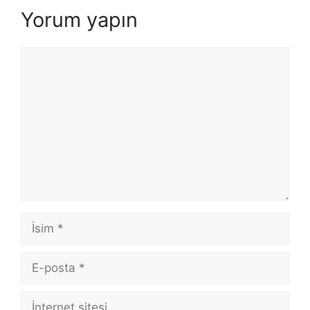
Yorum yapın
Yorum
İsim
E-
posta
İnternet