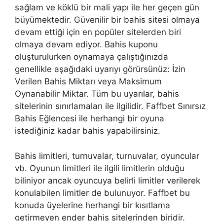
sağlam ve köklü bir mali yapı ile her geçen gün
büyümektedir. Güvenilir bir bahis sitesi olmaya
devam ettiği için en popüler sitelerden biri
olmaya devam ediyor. Bahis kuponu
oluşturulurken oynamaya çalıştığınızda
genellikle aşağıdaki uyarıyı görürsünüz: İzin
Verilen Bahis Miktarı veya Maksimum
Oynanabilir Miktar. Tüm bu uyarılar, bahis
sitelerinin sınırlamaları ile ilgilidir. Faffbet Sınırsız
Bahis Eğlencesi ile herhangi bir oyuna
istediğiniz kadar bahis yapabilirsiniz.
Bahis limitleri, turnuvalar, turnuvalar, oyuncular
vb. Oyunun limitleri ile ilgili limitlerin olduğu
biliniyor ancak oyuncuya belirli limitler verilerek
konulabilen limitler de bulunuyor. Faffbet bu
konuda üyelerine herhangi bir kısıtlama
getirmeyen ender bahis sitelerinden biridir.