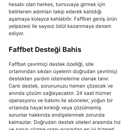
hesabı olan herkes, turnuvaya girmek için
belirlenen adımları takip ederek katıldığı
aşamaya kolayca katılabilir. Faffbet geniş ürün
yelpazesi ile sayısız ödül kazanmaya devam
ediyor.
Faffbet Desteği Bahis
Faffbet çevrimiçi destek özelliği, site
ortamından sıkılan üyelerin doğrudan çevrimiçi
destekten yardım istemelerine olanak tanır.
Canlı destek, sorununuzu hemen çözecek ve
anında çözüm sağlayacaktır. 24 saat hizmet
operasyonu ve bakımı ile aboneler, yoğun bir
ortamda hayal kırıklığı veya çözülmemiş
sorunlar hakkında endişelenmek zorunda
kalmazlar. Doğrudan destek siteleri arasında hız
ve sorun çözme oranı açısından en iyi hizmeti