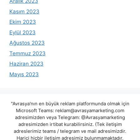
Aralık 2023
Kasım 2023
Ekim 2023
Eylül 2023
Ağustos 2023
Temmuz 2023
Haziran 2023
Mayıs 2023
"Avrasya'nın en büyük reklam platformunda olmak için
Microsoft Teams:
reklam@avrasyamarketing.com
adresimizden veya Telegram: @Avrasyamarketing
adresimizden irtibat kurabilirsiniz. (Tek iletişim
adreslerimiz teams / telegram ve mail adresimizdir.
Harici hiçbir iletişim adresimiz bulunmamaktadır.