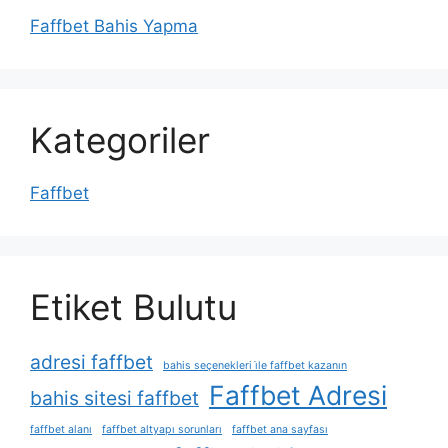
Faffbet Bahis Yapma
Kategoriler
Faffbet
Etiket Bulutu
adresi faffbet
bahis seçenekleri i̇le faffbet kazanın
Faffbet Adresi
bahis sitesi faffbet
faffbet alanı
faffbet altyapı sorunları
faffbet ana sayfası