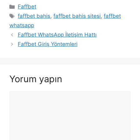
Kategoriler
Faffbet
Etiketler
faffbet bahis
,
faffbet bahis sitesi
,
faffbet
whatsapp
Faffbet WhatsApp İletişim Hattı
Faffbet Giriş Yöntemleri
Yorum yapın
Yorum