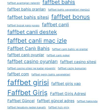
faffbet bahis
faffbet avantajları nelerdir
faffbet bahis oranları
faffbet bahis seçenekleri menüsü
faffbet bonus
faffbet bahis sitesi
faffbet canli
faffbet bozuk para yuvası
faffbet canli destek
faffbet canli maç izle
Faffbet Canlı Bahis
faffbet canlı bahis ve oranlar
faffbet canlı oyunlar
faffbet canlı poker
faffbet casino oyunları
faffbet casino sitesi
faffbet casino sitesi ne kadar güvenilir
faffbet cazip bonusları
faffbet com
faffbet geniş bahis seçenekleri
faffbet girisi
faffbet giris yap
Faffbet Giriş
Faffbet Giriş Adresi
Faffbet Güncel
faffbet güncel adres
faffbet hakkında
faffbet hesabımı neden kapattı
faffbet hızlı giriş