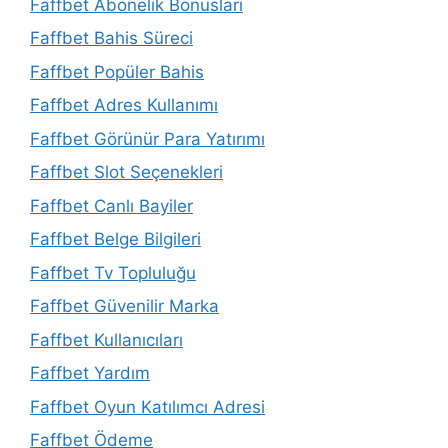
Faffbet Abonelik Bonusları
Faffbet Bahis Süreci
Faffbet Popüler Bahis
Faffbet Adres Kullanımı
Faffbet Görünür Para Yatırımı
Faffbet Slot Seçenekleri
Faffbet Canlı Bayiler
Faffbet Belge Bilgileri
Faffbet Tv Topluluğu
Faffbet Güvenilir Marka
Faffbet Kullanıcıları
Faffbet Yardım
Faffbet Oyun Katılımcı Adresi
Faffbet Ödeme