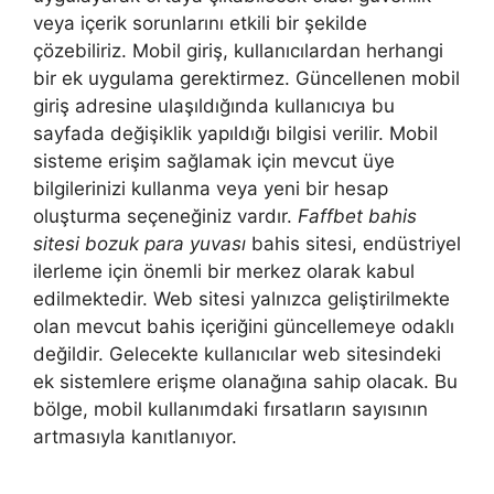
veya içerik sorunlarını etkili bir şekilde
çözebiliriz. Mobil giriş, kullanıcılardan herhangi
bir ek uygulama gerektirmez. Güncellenen mobil
giriş adresine ulaşıldığında kullanıcıya bu
sayfada değişiklik yapıldığı bilgisi verilir. Mobil
sisteme erişim sağlamak için mevcut üye
bilgilerinizi kullanma veya yeni bir hesap
oluşturma seçeneğiniz vardır.
Faffbet bahis
sitesi bozuk para yuvası
bahis sitesi, endüstriyel
ilerleme için önemli bir merkez olarak kabul
edilmektedir. Web sitesi yalnızca geliştirilmekte
olan mevcut bahis içeriğini güncellemeye odaklı
değildir. Gelecekte kullanıcılar web sitesindeki
ek sistemlere erişme olanağına sahip olacak. Bu
bölge, mobil kullanımdaki fırsatların sayısının
artmasıyla kanıtlanıyor.