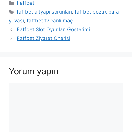
Kategoriler
Faffbet
Etiketler
faffbet altyapı sorunları
,
faffbet bozuk para
yuvası
,
faffbet tv canli maç
Faffbet Slot Oyunları Gösterimi
Faffbet Ziyaret Önerisi
Yorum yapın
Yorum