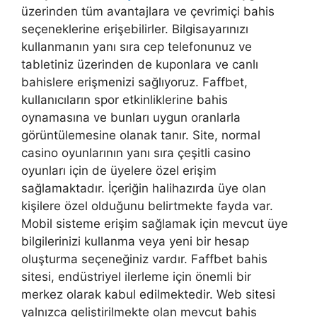
üzerinden tüm avantajlara ve çevrimiçi bahis
seçeneklerine erişebilirler. Bilgisayarınızı
kullanmanın yanı sıra cep telefonunuz ve
tabletiniz üzerinden de kuponlara ve canlı
bahislere erişmenizi sağlıyoruz. Faffbet,
kullanıcıların spor etkinliklerine bahis
oynamasına ve bunları uygun oranlarla
görüntülemesine olanak tanır. Site, normal
casino oyunlarının yanı sıra çeşitli casino
oyunları için de üyelere özel erişim
sağlamaktadır. İçeriğin halihazırda üye olan
kişilere özel olduğunu belirtmekte fayda var.
Mobil sisteme erişim sağlamak için mevcut üye
bilgilerinizi kullanma veya yeni bir hesap
oluşturma seçeneğiniz vardır. Faffbet bahis
sitesi, endüstriyel ilerleme için önemli bir
merkez olarak kabul edilmektedir. Web sitesi
yalnızca geliştirilmekte olan mevcut bahis