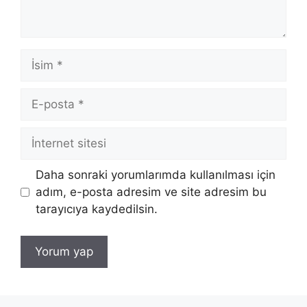
İsim
E-
posta
İnternet
sitesi
Daha sonraki yorumlarımda kullanılması için
adım, e-posta adresim ve site adresim bu
tarayıcıya kaydedilsin.