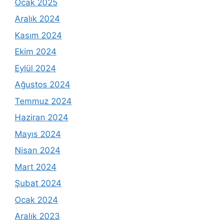
Ocak 2025
Aralık 2024
Kasım 2024
Ekim 2024
Eylül 2024
Ağustos 2024
Temmuz 2024
Haziran 2024
Mayıs 2024
Nisan 2024
Mart 2024
Şubat 2024
Ocak 2024
Aralık 2023