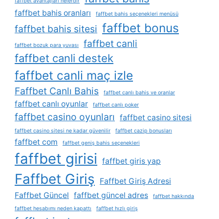
faffbet avantajları nelerdir
faffbet bahis oranları
faffbet bahis seçenekleri menüsü
faffbet bonus
faffbet bahis sitesi
faffbet canli
faffbet bozuk para yuvası
faffbet canli destek
faffbet canli maç izle
Faffbet Canlı Bahis
faffbet canlı bahis ve oranlar
faffbet canlı oyunlar
faffbet canlı poker
faffbet casino oyunları
faffbet casino sitesi
faffbet casino sitesi ne kadar güvenilir
faffbet cazip bonusları
faffbet com
faffbet geniş bahis seçenekleri
faffbet girisi
faffbet giris yap
Faffbet Giriş
Faffbet Giriş Adresi
Faffbet Güncel
faffbet güncel adres
faffbet hakkında
faffbet hesabımı neden kapattı
faffbet hızlı giriş