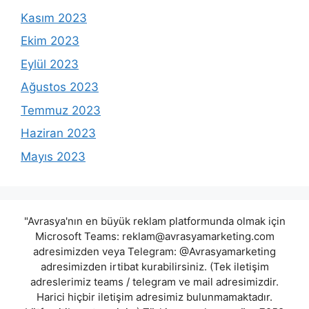
Kasım 2023
Ekim 2023
Eylül 2023
Ağustos 2023
Temmuz 2023
Haziran 2023
Mayıs 2023
"Avrasya'nın en büyük reklam platformunda olmak için
Microsoft Teams:
reklam@avrasyamarketing.com
adresimizden veya Telegram: @Avrasyamarketing
adresimizden irtibat kurabilirsiniz. (Tek iletişim
adreslerimiz teams / telegram ve mail adresimizdir.
Harici hiçbir iletişim adresimiz bulunmamaktadır.