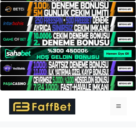
İçeriğe
atla
Menü