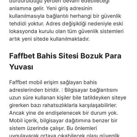
durdurulduğu yerden devam edebileceği
anlamına gelir. Yeni giriş adresinin
kullanılmasıyla bağlantılı herhangi bir güvenlik
tehdidi yoktur. Adres değişikliği nedeniyle eski
lokasyonda kurulu olan tüm güvenlik sistemleri
artık yeni sitede kullanılmaktadır.
Faffbet Bahis Sitesi Bozuk Para
Yuvası
Faffbet mobil erişim sağlayan bahis
adreslerinden biridir. : Bilgisayar bağlantısını
uzun süre kullanan kişiler bile tatildeyken siteye
girerken bazı rahatsızlıklarla karşılaşabilirler.
Ancak yine de endişelenecek bir durum yok.
Mobil içerik, bilgisayar dağıtımına benzer bir
sistem üzerinde çalışır. Bu önlemleri
uygulayarak ortaya çıkabilecek olası güvenlik