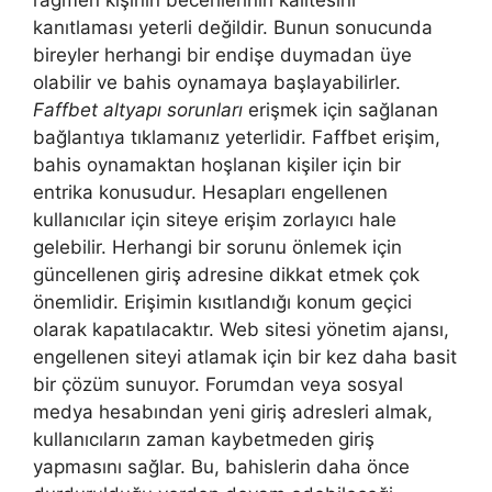
kanıtlaması yeterli değildir. Bunun sonucunda
bireyler herhangi bir endişe duymadan üye
olabilir ve bahis oynamaya başlayabilirler.
Faffbet altyapı sorunları
erişmek için sağlanan
bağlantıya tıklamanız yeterlidir. Faffbet erişim,
bahis oynamaktan hoşlanan kişiler için bir
entrika konusudur. Hesapları engellenen
kullanıcılar için siteye erişim zorlayıcı hale
gelebilir. Herhangi bir sorunu önlemek için
güncellenen giriş adresine dikkat etmek çok
önemlidir. Erişimin kısıtlandığı konum geçici
olarak kapatılacaktır. Web sitesi yönetim ajansı,
engellenen siteyi atlamak için bir kez daha basit
bir çözüm sunuyor. Forumdan veya sosyal
medya hesabından yeni giriş adresleri almak,
kullanıcıların zaman kaybetmeden giriş
yapmasını sağlar. Bu, bahislerin daha önce