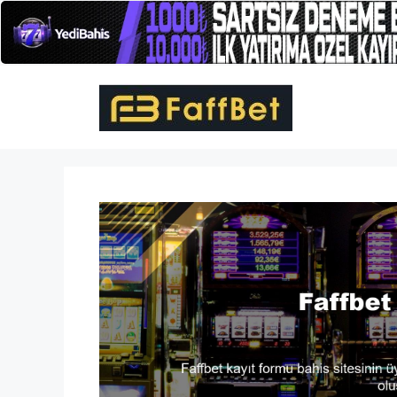
İçeriğe
atla