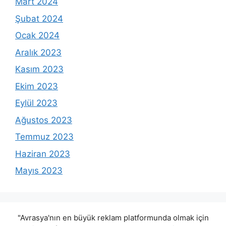
Mart 2024
Şubat 2024
Ocak 2024
Aralık 2023
Kasım 2023
Ekim 2023
Eylül 2023
Ağustos 2023
Temmuz 2023
Haziran 2023
Mayıs 2023
"Avrasya'nın en büyük reklam platformunda olmak için