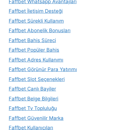
Faffbet Whatsapp Avantajları
Faffbet İletişim Desteği
Faffbet Sürekli Kullanım
Faffbet Abonelik Bonusları
Faffbet Bahis Süreci
Faffbet Popüler Bahis
Faffbet Adres Kullanımı
Faffbet Görünür Para Yatırımı
Faffbet Slot Seçenekleri
Faffbet Canlı Bayiler
Faffbet Belge Bilgileri
Faffbet Tv Topluluğu
Faffbet Güvenilir Marka
Faffbet Kullanıcıları