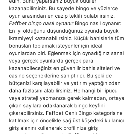
edin. Bunu yaparsanız büyük ödüller
kazanabilirsiniz. Bu sayede bingo ve yüzlerce
oyun arasından en cazip teklifi bulabilirsiniz.
Faffbet bingo nasıl oynanır
Bingo nasıl oynanır:
En iyi olduğunu düşündüğünüz oyunda büyük
ikramiyeyi kazanabilirsiniz. Küçük bahislerle tüm
bonusları toplamak isteyenler için ideal
oyunlardan biri. Eğlenmek için oynadığınız sanal
veya gerçek oyunlarda gerçek para
kazanabileceğiniz en güvenilir bahis siteleri ve
casino seçeneklerine sahiptirler. Bu şekilde
bütçenizi karşılayabilir ve yatırım yaptığınızdan
daha fazlasını alabilirsiniz. Herhangi bir ipucu
veya strateji yapmanıza gerek kalmadan, ortaya
çıkan sayılara odaklanarak bingo keyfini
çıkarabilirsiniz. Faffbet Canlı Bingo kategorisine
katılmak için öncelikle sağ üst köşedeki kullanıcı
giriş alanını kullanarak profilinize giriş