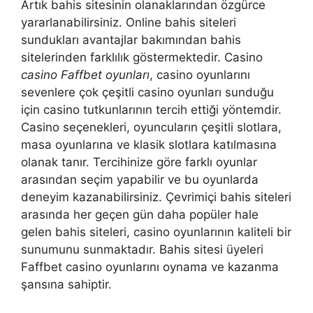
Artık bahis sitesinin olanaklarından özgürce
yararlanabilirsiniz. Online bahis siteleri
sundukları avantajlar bakımından bahis
sitelerinden farklılık göstermektedir. Casino
casino Faffbet oyunları
, casino oyunlarını
sevenlere çok çeşitli casino oyunları sunduğu
için casino tutkunlarının tercih ettiği yöntemdir.
Casino seçenekleri, oyuncuların çeşitli slotlara,
masa oyunlarına ve klasik slotlara katılmasına
olanak tanır. Tercihinize göre farklı oyunlar
arasından seçim yapabilir ve bu oyunlarda
deneyim kazanabilirsiniz. Çevrimiçi bahis siteleri
arasında her geçen gün daha popüler hale
gelen bahis siteleri, casino oyunlarının kaliteli bir
sunumunu sunmaktadır. Bahis sitesi üyeleri
Faffbet casino oyunlarını oynama ve kazanma
şansına sahiptir.