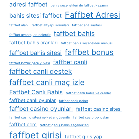
adresi faffbet
bahis seçenekleri i̇le faffbet kazanın
Faffbet Adresi
bahis sitesi faffbet
faffbet alanı
faffbet altyapı sorunları
faffbet ana sayfası
faffbet bahis
faffbet avantajları nelerdir
faffbet bahis oranları
faffbet bahis seçenekleri menüsü
faffbet bonus
faffbet bahis sitesi
faffbet canli
faffbet bozuk para yuvası
faffbet canli destek
faffbet canli maç izle
Faffbet Canlı Bahis
faffbet canlı bahis ve oranlar
faffbet canlı oyunlar
faffbet canlı poker
faffbet casino oyunları
faffbet casino sitesi
faffbet casino sitesi ne kadar güvenilir
faffbet cazip bonusları
faffbet com
faffbet geniş bahis seçenekleri
faffbet girisi
faffbet giris yap