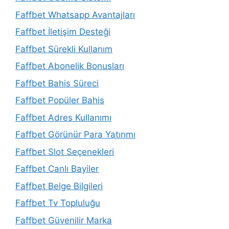
Faffbet Whatsapp Avantajları
Faffbet İletişim Desteği
Faffbet Sürekli Kullanım
Faffbet Abonelik Bonusları
Faffbet Bahis Süreci
Faffbet Popüler Bahis
Faffbet Adres Kullanımı
Faffbet Görünür Para Yatırımı
Faffbet Slot Seçenekleri
Faffbet Canlı Bayiler
Faffbet Belge Bilgileri
Faffbet Tv Topluluğu
Faffbet Güvenilir Marka