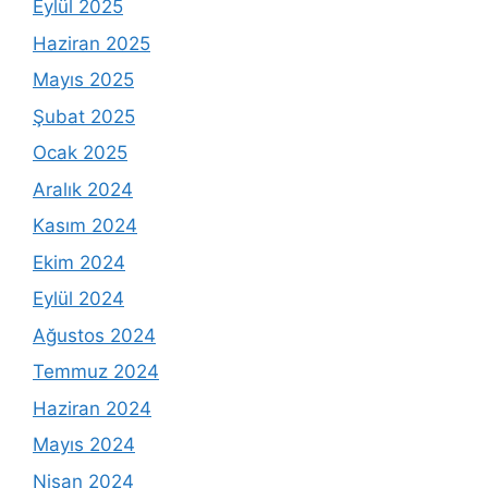
Eylül 2025
Haziran 2025
Mayıs 2025
Şubat 2025
Ocak 2025
Aralık 2024
Kasım 2024
Ekim 2024
Eylül 2024
Ağustos 2024
Temmuz 2024
Haziran 2024
Mayıs 2024
Nisan 2024