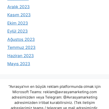
Aralık 2023
Kasım 2023
Ekim 2023
Eylül 2023
Ağustos 2023
Temmuz 2023
Haziran 2023
Mayıs 2023
"Avrasya'nın en büyük reklam platformunda olmak için
Microsoft Teams:
reklam@avrasyamarketing.com
adresimizden veya Telegram: @Avrasyamarketing
adresimizden irtibat kurabilirsiniz. (Tek iletişim
adreslerimiz teams / telegram ve mail adresimizdir.