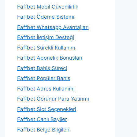
Faffbet Mobil Güvenilirlik
Faffbet Ödeme Sistemi
Faffbet Whatsapp Avantajları
Faffbet İletişim Desteği
Faffbet Sürekli Kullanım
Faffbet Abonelik Bonusları
Faffbet Bahis Süreci
Faffbet Popüler Bahis
Faffbet Adres Kullanımı
Faffbet Görünür Para Yatırımı
Faffbet Slot Seçenekleri
Faffbet Canlı Bayiler
Faffbet Belge Bilgileri