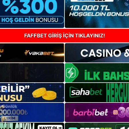
FAFFBET GİRİŞ İÇİN TIKLAYINIZ!