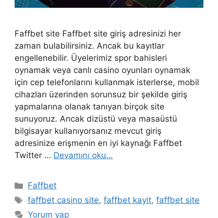
Faffbet site Faffbet site giriş adresinizi her
zaman bulabilirsiniz. Ancak bu kayıtlar
engellenebilir. Üyelerimiz spor bahisleri
oynamak veya canlı casino oyunları oynamak
için cep telefonlarını kullanmak isterlerse, mobil
cihazları üzerinden sorunsuz bir şekilde giriş
yapmalarına olanak tanıyan birçok site
sunuyoruz. Ancak dizüstü veya masaüstü
bilgisayar kullanıyorsanız mevcut giriş
adresinize erişmenin en iyi kaynağı Faffbet
Twitter …
Devamını oku…
Kategoriler
Faffbet
Etiketler
faffbet casino site
,
faffbet kayit
,
faffbet site
Yorum yap