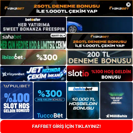
×
FAFFBET GİRİŞ İÇİN TIKLAYINIZ!