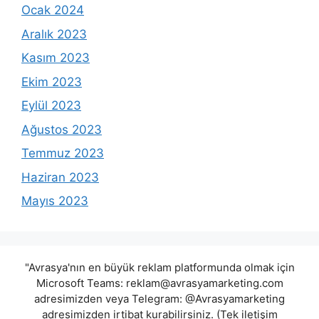
Ocak 2024
Aralık 2023
Kasım 2023
Ekim 2023
Eylül 2023
Ağustos 2023
Temmuz 2023
Haziran 2023
Mayıs 2023
"Avrasya'nın en büyük reklam platformunda olmak için
Microsoft Teams:
reklam@avrasyamarketing.com
adresimizden veya Telegram: @Avrasyamarketing
adresimizden irtibat kurabilirsiniz. (Tek iletişim