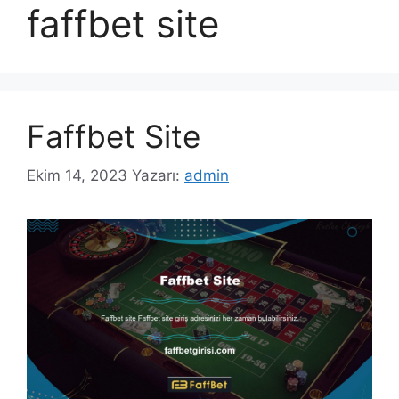
faffbet site
Faffbet Site
Ekim 14, 2023
Yazarı:
admin