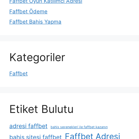
Faffbet Oyun Katılımcı Adresi
Faffbet Ödeme
Faffbet Bahis Yapma
Kategoriler
Faffbet
Etiket Bulutu
adresi faffbet
bahis seçenekleri i̇le faffbet kazanın
Faffbet Adresi
bahis sitesi faffbet