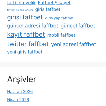
faffbet üyelik
Faffbet Şikayet
giris faffbet
faffbet şu anki adresi
girisi faffbet
giris yap faffbet
güncel adresi faffbet
güncel faffbet
kayit faffbet
mobil faffbet
twitter faffbet
yeni adresi faffbet
yeni giris faffbet
Arşivler
Haziran 2026
Nisan 2026