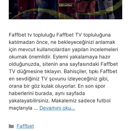
Faffbet tv topluluğu Faffbet TV topluluğuna
katılmadan önce, ne bekleyeceğinizi anlamak
için mevcut kullanıcılardan yapılan incelemeleri
okumak önemlidir. Eylemi yakalamaya hazır
olduğunuzda, sitenin ana sayfasındaki Faffbet
TV düğmesine tıklayın. Bahisçiler, tıpkı Faffbet
en sevdiğiniz TV şovunu izleyeceğiniz gibi,
orana bir göz kulak oluyorlar. En son spor
haberlerini burada, aynı sayfada
yakalayabilirsiniz. Makalemiz sadece futbol
maçlarıyla …
Devamını oku…
Kategoriler
Faffbet