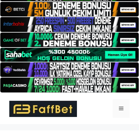
İçeriğe
atla
Menü