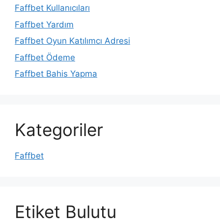
Faffbet Kullanıcıları
Faffbet Yardım
Faffbet Oyun Katılımcı Adresi
Faffbet Ödeme
Faffbet Bahis Yapma
Kategoriler
Faffbet
Etiket Bulutu