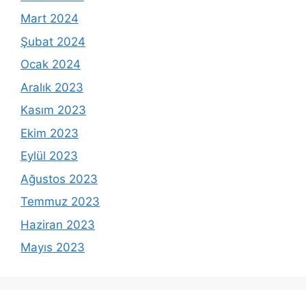
Mart 2024
Şubat 2024
Ocak 2024
Aralık 2023
Kasım 2023
Ekim 2023
Eylül 2023
Ağustos 2023
Temmuz 2023
Haziran 2023
Mayıs 2023