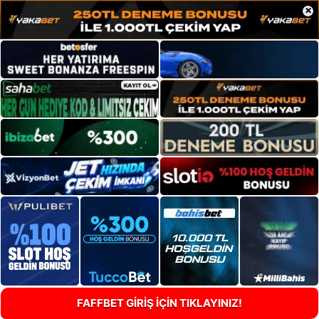
×
FAFFBET GİRİŞ İÇİN TIKLAYINIZ!