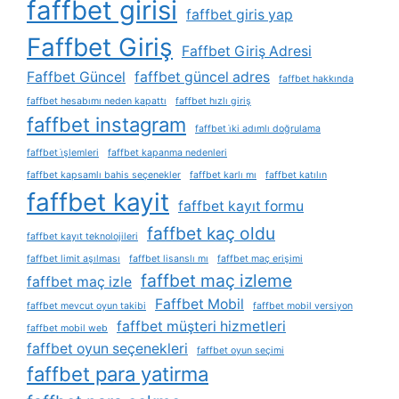
faffbet girisi
faffbet giris yap
Faffbet Giriş
Faffbet Giriş Adresi
Faffbet Güncel
faffbet güncel adres
faffbet hakkında
faffbet hesabımı neden kapattı
faffbet hızlı giriş
faffbet instagram
faffbet i̇ki adımlı doğrulama
faffbet i̇şlemleri
faffbet kapanma nedenleri
faffbet kapsamlı bahis seçenekler
faffbet karlı mı
faffbet katılın
faffbet kayit
faffbet kayıt formu
faffbet kaç oldu
faffbet kayıt teknolojileri
faffbet limit aşılması
faffbet lisanslı mı
faffbet maç erişimi
faffbet maç izleme
faffbet maç izle
Faffbet Mobil
faffbet mevcut oyun takibi
faffbet mobil versiyon
faffbet müşteri hizmetleri
faffbet mobil web
faffbet oyun seçenekleri
faffbet oyun seçimi
faffbet para yatirma