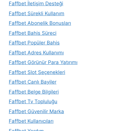
Faffbet İletişim Desteği
Faffbet Sürekli Kullanım
Faffbet Abonelik Bonusları
Faffbet Bahis Süreci
Faffbet Popüler Bahis
Faffbet Adres Kullanımı
Faffbet Görünür Para Yatırımı
Faffbet Slot Seçenekleri
Faffbet Canlı Bayiler
Faffbet Belge Bilgileri
Faffbet Tv Topluluğu
Faffbet Güvenilir Marka
Faffbet Kullanıcıları
Faffbet Yardım