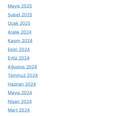
Mayıs 2025
Şubat 2025
Ocak 2025
Aralık 2024
Kasım 2024
Ekim 2024
Eylül 2024
Ağustos 2024
Temmuz 2024
Haziran 2024
Mayıs 2024
Nisan 2024
Mart 2024