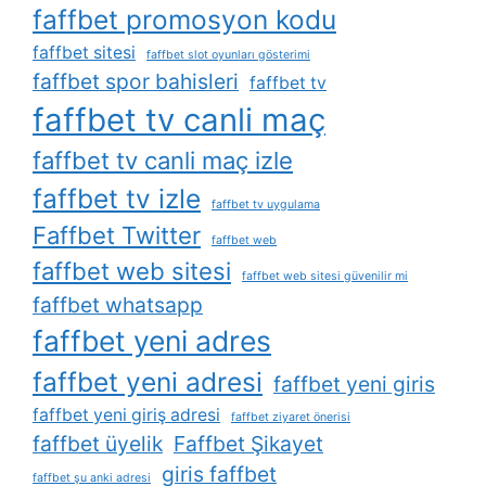
faffbet promosyon kodu
faffbet sitesi
faffbet slot oyunları gösterimi
faffbet spor bahisleri
faffbet tv
faffbet tv canli maç
faffbet tv canli maç izle
faffbet tv izle
faffbet tv uygulama
Faffbet Twitter
faffbet web
faffbet web sitesi
faffbet web sitesi güvenilir mi
faffbet whatsapp
faffbet yeni adres
faffbet yeni adresi
faffbet yeni giris
faffbet yeni giriş adresi
faffbet ziyaret önerisi
faffbet üyelik
Faffbet Şikayet
giris faffbet
faffbet şu anki adresi