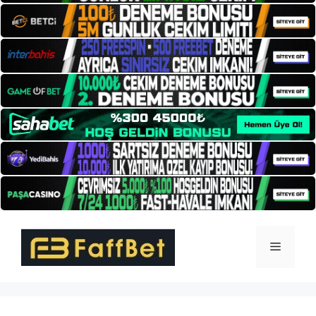
İçeriğe
atla
Menü