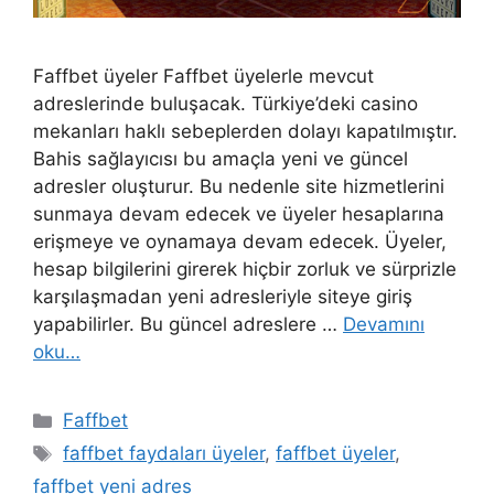
Faffbet üyeler Faffbet üyelerle mevcut
adreslerinde buluşacak. Türkiye’deki casino
mekanları haklı sebeplerden dolayı kapatılmıştır.
Bahis sağlayıcısı bu amaçla yeni ve güncel
adresler oluşturur. Bu nedenle site hizmetlerini
sunmaya devam edecek ve üyeler hesaplarına
erişmeye ve oynamaya devam edecek. Üyeler,
hesap bilgilerini girerek hiçbir zorluk ve sürprizle
karşılaşmadan yeni adresleriyle siteye giriş
yapabilirler. Bu güncel adreslere …
Devamını
oku…
Kategoriler
Faffbet
Etiketler
faffbet faydaları üyeler
,
faffbet üyeler
,
faffbet yeni adres